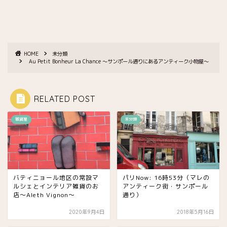
HOME
未分類
Au Petit Bonheur La Chance 〜サンポール通りにあるアンティーク小物屋〜
RELATED POST
雑貨屋
未分類
バティニョール地区の常設マ
パリNow: 16時53分（マレの
ルシェとインテリア雑貨のお
アンティーク街・サンポール
店〜Aleth Vignon〜
通り）
2020年9月4日
2018年5月16日