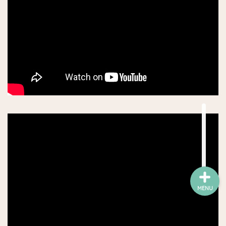
ワイン
チーズ屋
雑貨屋
趣味・コレクション他
お買い得・ストック店
MENU