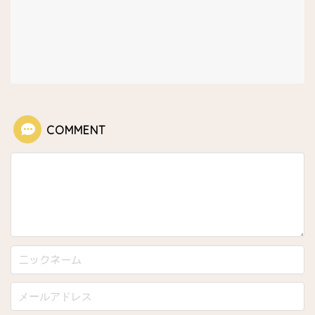
アイスクリーム専門店
レストラン
日本人シェフ
COMMENT
今パリで話題の店
パリが眺望できる場所
星付きレストラン
アジア料理
イタリアン他