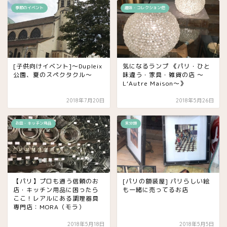
季節のイベント
趣味・コレクション他
[子供向けイベント]〜Dupleix
気になるランプ 《パリ・ひと
公園、夏のスペクタクル〜
味違う・家具・雑貨の店 〜
L‘Autre Maison〜》
2018年7月20日
2018年5月26日
お皿・キッチン用品
未分類
【パリ】プロも通う信頼のお
[パリの額装屋] パリらしい絵
店・キッチン用品に困ったら
も一緒に売ってるお店
ここ！レアルにある調理器具
専門店：MORA（モラ）
2018年5月18日
2018年5月5日