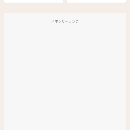
スポンサーリンク
スイーツ
有名パティスリー(お菓子店)
チョコレート専門店
プラリネ専門店