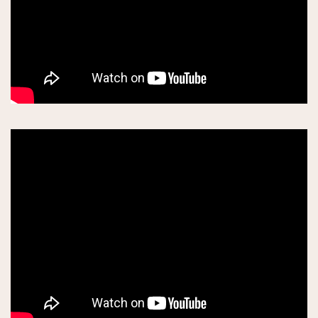
アジア料理
イタリアン他
日本食
カフェ
老舗・クラッシック
サロンドテ
トレンドカフェ
素敵なテラス