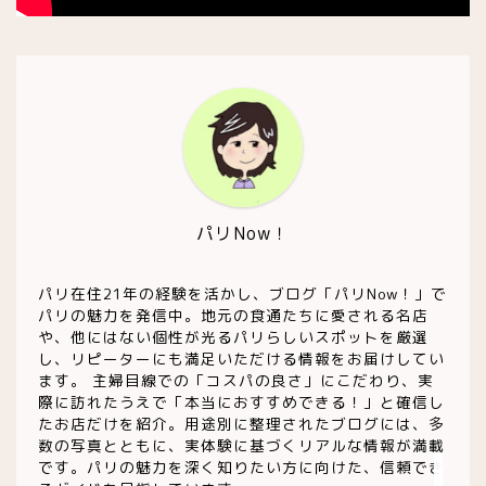
買い物
お土産・食品
ワイン
チーズ屋
パリNow！
雑貨屋
パリ在住21年の経験を活かし、ブログ「パリNow！」で
パリの魅力を発信中。地元の食通たちに愛される名店
や、他にはない個性が光るパリらしいスポットを厳選
趣味・コレクション他
し、リピーターにも満足いただける情報をお届けしてい
ます。 主婦目線での「コスパの良さ」にこだわり、実
際に訪れたうえで「本当におすすめできる！」と確信し
お買い得・ストック店
たお店だけを紹介。用途別に整理されたブログには、多
数の写真とともに、実体験に基づくリアルな情報が満載
です。パリの魅力を深く知りたい方に向けた、信頼でき