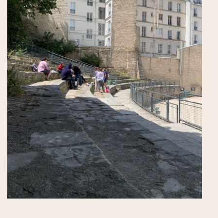
アイスクリーム専門店
レストラン
日本人シェフ
今パリで話題の店
パリが眺望できる場所
星付きレストラン
アジア料理
イタリアン他