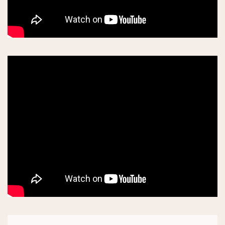
イタリアン他
日本食
カフェ
老舗・クラッシック
サロンドテ
トレンドカフェ
素敵なテラス
買い物