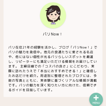
お土産・食品
ワイン
チーズ屋
パリNow！
雑貨屋
パリ在住21年の経験を活かし、ブログ「パリNow！」で
パリの魅力を発信中。地元の食通たちに愛される名店
や、他にはない個性が光るパリらしいスポットを厳選
趣味・コレクション他
し、リピーターにも満足いただける情報をお届けしてい
ます。 主婦目線での「コスパの良さ」にこだわり、実
際に訪れたうえで「本当におすすめできる！」と確信し
お買い得・ストック店
たお店だけを紹介。用途別に整理されたブログには、多
数の写真とともに、実体験に基づくリアルな情報が満載
です。パリの魅力を深く知りたい方に向けた、信頼でき
るガイドを目指しています。
MENU