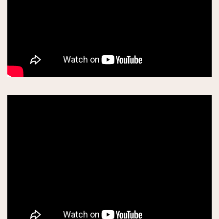
アイスクリーム専門店
レストラン
日本人シェフ
今パリで話題の店
パリが眺望できる場所
星付きレストラン
アジア料理
イタリアン他