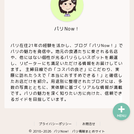
ワイン
チーズ屋
パリNow！
雑貨屋
パリ在住21年の経験を活かし、ブログ「パリNow！」で
パリの魅力を発信中。地元の食通たちに愛される名店
や、他にはない個性が光るパリらしいスポットを厳選
趣味・コレクション他
し、リピーターにも満足いただける情報をお届けしてい
ます。 主婦目線での「コスパの良さ」にこだわり、実
際に訪れたうえで「本当におすすめできる！」と確信し
お買い得・ストック店
たお店だけを紹介。用途別に整理されたブログには、多
数の写真とともに、実体験に基づくリアルな情報が満載
です。パリの魅力を深く知りたい方に向けた、信頼でき
るガイドを目指しています。
MENU
プライバシーポリシー
お問合せ
2018–2026 パリNow! パリ情報まとめサイト