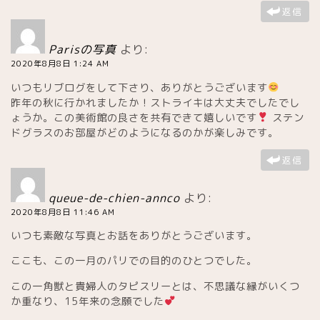
返信
日本食
Parisの写真
より:
カフェ
2020年8月8日 1:24 AM
いつもリブログをして下さり、ありがとうございます
老舗・クラッシック
昨年の秋に行かれましたか！ストライキは大丈夫でしたでし
ょうか。この美術館の良さを共有できて嬉しいです
ステン
ドグラスのお部屋がどのようになるのかが楽しみです。
サロンドテ
返信
トレンドカフェ
queue-de-chien-annco
より:
2020年8月8日 11:46 AM
素敵なテラス
いつも素敵な写真とお話をありがとうございます。
買い物
ここも、この一月のパリでの目的のひとつでした。
この一角獣と貴婦人のタピスリーとは、不思議な縁がいくつ
お土産・食品
か重なり、15年来の念願でした