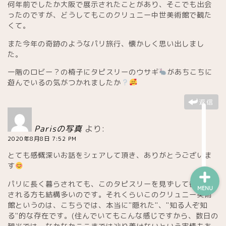
何年前でしたか大阪で展示されたことがあり、そこでも出会
ワイン
ったのですが、どうしてもこのクリュニー中世美術館で観た
くて。
チーズ屋
また今年の奇跡のようなパリ旅行、懐かしく思い出しまし
た。
雑貨屋
一階のロビー？の椅子にタピスリーのウサギ
があちこちに
遊んでいるの気がつかれましたか
趣味・コレクション他
返信
お買い得・ストック店
Parisの写真
より:
2020年8月8日 7:52 PM
とても感慨深いお話をシェアして頂き、ありがとうございま
す
パリに長く暮らされても、このタピスリーを見ずして御帰国
MENU
される方も結構多いのです。それくらいこのクリュニー美術
館というのは、こちらでは、本当に"隠れた"、"知る人ぞ知
る"的な存在です。(住んでいてもこんな感じですから、数日の