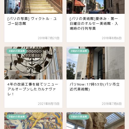
[パリの写真] ヴィクトル・ユ
[パリの美術館]夏休み・第一
ゴー記念館
日曜日のオルセー美術館・入
場時の行列写真
2018年7月21日
2018年8月6日
お勧めの美術館
お勧めの美術館
4年の改装工事を経てリニュー
パリNow:17時53分(パリ市立
アルオープンしたカルナヴァ
近代美術館)
レ！
2021年8月15日
2018年7月6日
お勧めの美術館
お勧めの美術館