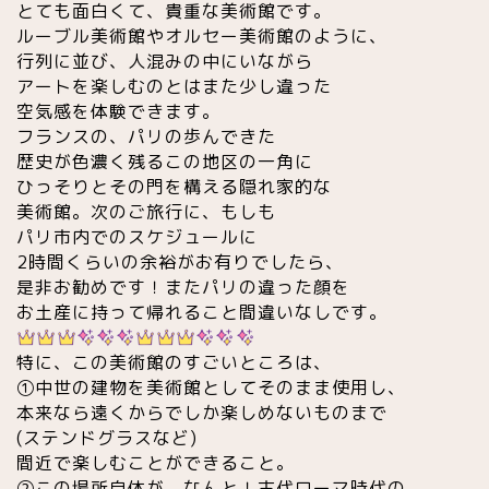
とても面白くて、貴重な美術館です。
ルーブル美術館やオルセー美術館のように、
行列に並び、人混みの中にいながら
アートを楽しむのとはまた少し違った
空気感を体験できます。
フランスの、パリの歩んできた
歴史が色濃く残るこの地区の一角に
ひっそりとその門を構える隠れ家的な
美術館。次のご旅行に、もしも
パリ市内でのスケジュールに
2時間くらいの余裕がお有りでしたら、
是非お勧めです！またパリの違った顔を
お土産に持って帰れること間違いなしです。
特に、この美術館のすごいところは、
①中世の建物を美術館としてそのまま使用し、
本来なら遠くからでしか楽しめないものまで
(ステンドグラスなど)
間近で楽しむことができること。
②この場所自体が、なんと！古代ローマ時代の