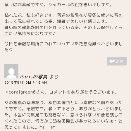
葉っぱが素敵ですね。シャガールの絵を思い出します。
枯れた花、私も好きです。普通の紫陽花が真冬に乾いた音を
出して風に揺れている姿、繊細で美しいと感じます。
細い線の輪郭が網の目を作っている姿、そのまま保存してお
きたい気持ちになります♪
今日も素敵な場所につれていっていただき有難うございまし
た♡
返信
Parisの写真
より:
2018年9月16日 7:15 AM
＞coralgreen6さん、コメントをありがとうございます。
あの写真の紫陽花は、秋色紫陽花という素敵な名前があった
のですね。感激です。教えて下さり、ありがとうございまし
た。本当に何度見ても飽きない、忘れられない印象を残して
くれたもので、何方かに訪ねる機会があったらいいなぁ～と
思っていました。m(__)m