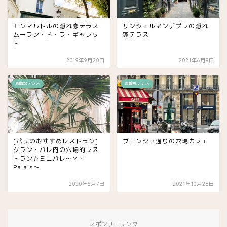
モンマルトルの隠れ家テラス:
サンジェルマンデプレの隠れ
ムーラン・ド・ラ・ギャレッ
家テラス
ト
2019年9月20日
2021年6月9日
素敵なテラス
素敵なテラス
[パリのおすすめレストラン]
ブロンシュ通りの穴場カフェ
グラン・パレ内の穴場的レス
トラン☆ミニパレ〜Mini
Palais〜
2020年6月7日
2021年10月28日
スポンサーリンク