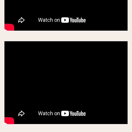
アイスクリーム専門店
レストラン
日本人シェフ
今パリで話題の店
パリが眺望できる場所
星付きレストラン
アジア料理
イタリアン他