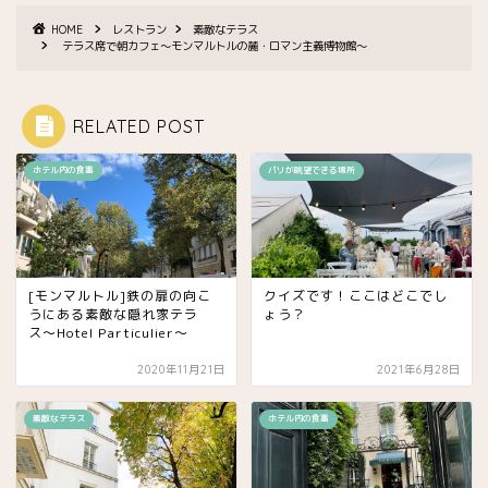
HOME
レストラン
素敵なテラス
テラス席で朝カフェ〜モンマルトルの麓・ロマン主義博物館〜
RELATED POST
ホテル内の食事
パリが眺望できる場所
[モンマルトル]鉄の扉の向こ
クイズです！ここはどこでし
うにある素敵な隠れ家テラ
ょう？
ス〜Hotel Particulier〜
2020年11月21日
2021年6月28日
素敵なテラス
ホテル内の食事