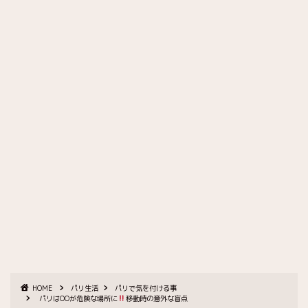
HOME
パリ生活
パリで気を付ける事
パリはOOが危険な場所に
移動時の意外な盲点