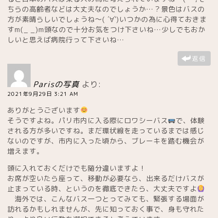
ちらの高齢者などは大丈夫なのでしょうか…？景色はバスの
方が素晴らしいでしょうね～( ´∀`)いつかの為に心得ておきま
すm(_ _)m頭なので十分お気をつけ下さいね…少しでもおか
しいと思えば病院行って下さいね…
返信
Parisの写真
より:
2021年9月29日 3:21 AM
ありがとうございます
そうですよね。パリ市内に入る際にロワシーバス
で、体験
される方が多いですね。まだ環状線を走っているまでは感じ
ないのですが、市内に入った頃から、ブレーキを踏む機会が
増えます。
頭に入れておくだけでも随分違いますよ！
お席が空いたら座って、移動が必要なら、出来るだけバスが
止まっている時、というのを徹底できたら、大丈夫ですよ
海外では、こんなバス一つとってみても、緊張する場面が
訪れるかもしれませんが、先に知っておく事で、身も守れた