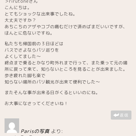
＞rirutoneさん
日本食
こんにちは。
とてもショックな出来事でしたね。
大丈夫ですか？
カフェ
あちこちのアザやコブの痛むだけで済めばまだいいですが、
ほんとに危ないですね。
老舗・クラッシック
私たちも帰国前の３日ほどは
バスでさよならパリ巡りを
よくしてました～
サロンドテ
終点まで乗るとかなり町外れまで行って、また乗って元の場
所に戻って来て、知らないところを見ることが出来ました。
トレンドカフェ
歩き疲れた脚も楽で
知らない場所のパリ観光が出来て便利でした～
素敵なテラス
またそんな事が出来る日がくるといいのにね。
お大事になさってくださいね！
買い物
返信
お土産・食品
Parisの写真
より: