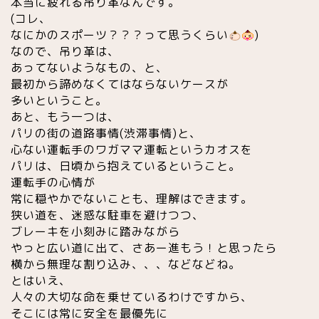
本当に疲れる吊り革なんです。
(コレ、
なにかのスポーツ？？？って思うくらい
)
なので、吊り革は、
あってないようなもの、と、
最初から諦めなくてはならないケースが
多いということ。
あと、もう一つは、
パリの街の道路事情(渋滞事情)と、
心ない運転手のワガママ運転というカオスを
パリは、日頃から抱えているということ。
運転手の心情が
常に穏やかでないことも、理解はできます。
狭い道を、迷惑な駐車を避けつつ、
ブレーキを小刻みに踏みながら
やっと広い道に出て、さあー進もう！と思ったら
横から無理な割り込み、、、などなどね。
とはいえ、
人々の大切な命を乗せているわけですから、
そこには常に安全を最優先に