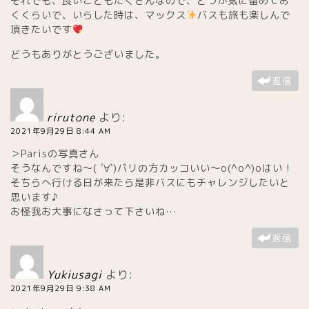
それでも、良いこともたくさんなので、どうか気に留めてお
アイスクリーム専門店
くくらいで、いらした時は、マックス
バスも旅も楽しんで
頂きたいです
レストラン
どうもありがとうございました。
返信
日本人シェフ
rirutone
より:
今パリで話題の店
2021年9月29日 8:44 AM
＞Parisの写真さん
そうなんですね～( ´∀`)パリの方カッコいい～o(^o^)oはい！
パリが眺望できる場所
そちらへ行ける日が来たら是非バスにもチャレンジしたいと
思います♪
星付きレストラン
お怪我お大事になさって下さいね…
返信
アジア料理
Yukiusagi
より:
イタリアン他
2021年9月29日 9:38 AM