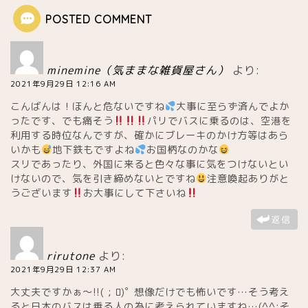
POSTED COMMENT
minemine（気ままな雑貨屋さん）
より:
2021年9月29日 12:16 AM
こんばんは！ほんと危ないですね
大事に至らず済んでよか
ったです、でも痛そう
パリでバスに乗るのは、空港を
利用する時位なんですが、確かにブレーキのかけ方等はあら
いかも
地下鉄もですよね
お国柄なのかな
スリであったり、外国に来ると色々な事に気をつけないとい
けないので、気を引き締めないとですね
注意喚起ありがと
うございます
お大事にして下さいね
返信
rirutone
より:
2021年9月29日 12:37 AM
大丈夫ですかぁ～!!( ; ﾛ)ﾟ 想像だけでも怖いです…そう考え
ると日本のバスは乗る人の為に考えられていますね…(^^;そ