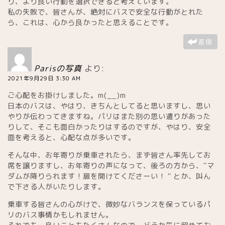
り、より良い行動を選択できると考えています。
私の失敗で、皆さんが、絶対にバスで安全な行動がとれた
ら、これは、心から良かったと思えることです。
返信
Parisの写真
より:
2021年9月29日 3:30 AM
ご心配をお掛けしました。m(__)m
日本のバスは、やはり、きちんとしてると思いますし、思い
やりが伝わってきますね。パリはまた別の思い遣りがあった
スイーツ
りして、そこも面白かったりはするのですが、やはり、安全
面を考えると、心配な点が多いです。
有名パティスリー(お菓子店)
そんな中、お年寄りが乗車されたら、まず皆さん率先してお
席を譲りますし、お年寄りの声になって、後ろの方から、"マ
ダムが降りられます！扉を開けてくださーい！＂とか、叫ん
チョコレート専門店
で下さる人がいたりします。
乗車する皆さんの心がけで、微妙なバランスを保っているパ
プラリネ専門店
リのバス事情かもしれません。