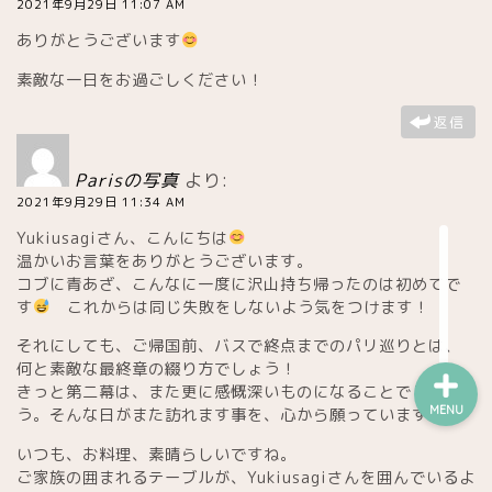
2021年9月29日 11:07 AM
ワイン
ありがとうございます
素敵な一日をお過ごしください！
チーズ屋
返信
雑貨屋
Parisの写真
より:
趣味・コレクション他
2021年9月29日 11:34 AM
Yukiusagiさん、こんにちは
温かいお言葉をありがとうございます。
お買い得・ストック店
コブに青あざ、こんなに一度に沢山持ち帰ったのは初めてで
す
これからは同じ失敗をしないよう気をつけます！
それにしても、ご帰国前、バスで終点までのパリ巡りとは、
何と素敵な最終章の綴り方でしょう！
きっと第二幕は、また更に感慨深いものになることでしょ
MENU
う。そんな日がまた訪れます事を、心から願っています。
いつも、お料理、素晴らしいですね。
ご家族の囲まれるテーブルが、Yukiusagiさんを囲んでいるよ