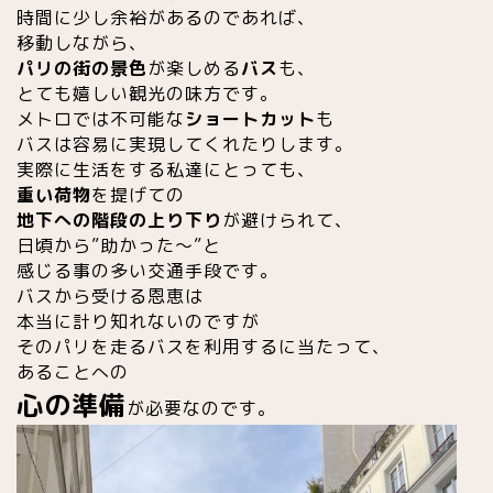
時間に少し余裕があるのであれば、
移動しながら、
パリの街の景色
が楽しめる
バス
も、
とても嬉しい観光の味方です。
メトロでは不可能な
ショートカット
も
バスは容易に実現してくれたりします。
実際に生活をする私達にとっても、
重い荷物
を提げての
地下への階段の上り下り
が避けられて、
日頃から”助かった〜”と
感じる事の多い交通手段です。
バスから受ける恩恵は
本当に計り知れないのですが
そのパリを走るバスを利用するに当たって、
あることへの
心の準備
が必要なのです。