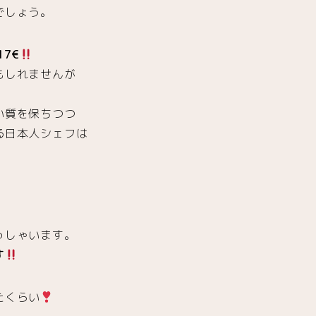
でしょう。
17€
もしれませんが
い質を保ちつつ
る日本人シェフは
っしゃいます。
す
たくらい