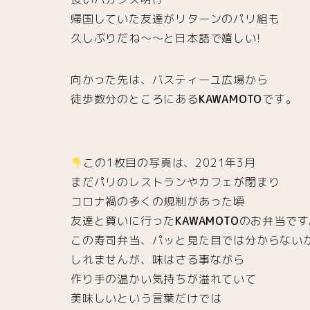
帰国していた友達がリターンのパリ組も
久しぶりだね〜〜と日本語で嬉しい!
向かった先は、バスティーユ広場から
徒歩数分のところにある
KAWAMOTO
です。
この1枚目の写真は、2021年3月
まだパリのレストランやカフェが閉まり
コロナ禍の多くの規制があった頃
友達と買いに行った
KAWAMOTO
のお弁当です
この寿司弁当、パッと見た目では分からない
しれませんが、味はさる事ながら
作り手の温かい気持ちが溢れていて
美味しいという言葉だけでは