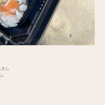
したし
た。