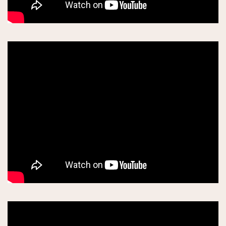
スイーツ
有名パティスリー(お菓子店)
チョコレート専門店
プラリネ専門店
アイスクリーム専門店
レストラン
日本人シェフ
今パリで話題の店