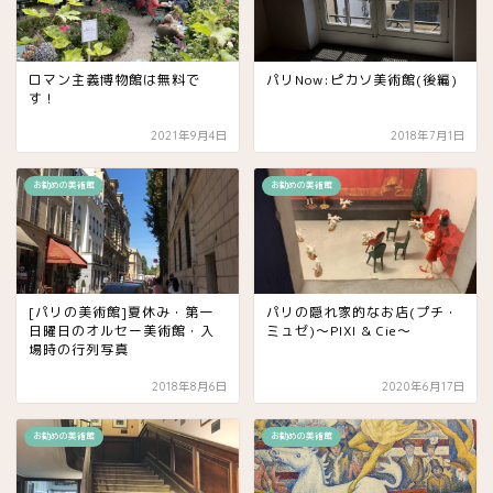
ロマン主義博物館は無料で
パリNow:ピカソ美術館(後編)
す！
2021年9月4日
2018年7月1日
お勧めの美術館
お勧めの美術館
[パリの美術館]夏休み・第一
パリの隠れ家的なお店(プチ・
日曜日のオルセー美術館・入
ミュゼ)〜PIXI & Cie〜
場時の行列写真
2018年8月6日
2020年6月17日
お勧めの美術館
お勧めの美術館