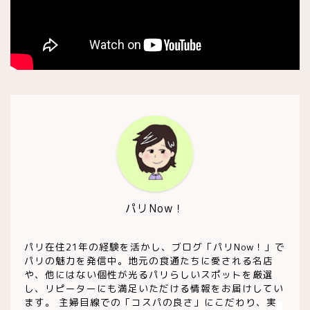
トレンドカフェ
素敵なテラス
買い物
お土産・食品
ワイン
チーズ屋
パリNow！
雑貨屋
パリ在住21年の経験を活かし、ブログ「パリNow！」で
パリの魅力を発信中。地元の食通たちに愛される名店
や、他にはない個性が光るパリらしいスポットを厳選
趣味・コレクション他
し、リピーターにも満足いただける情報をお届けしてい
ます。 主婦目線での「コスパの良さ」にこだわり、実