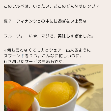
日本食
このソルベは、いったい、どこのどんなオレンジ？
カフェ
皮？ フィナンシェの中に甘過ぎない上品な
老舗・クラッシック
フルーツ。 いや、マジで、美味しすぎました。
サロンドテ
↓何も言わなくても夫とシェアー出来るように
スプーン
を２つ。こんなに忙しいのに、
トレンドカフェ
行き届いたサービスも流石です。
素敵なテラス
買い物
お土産・食品