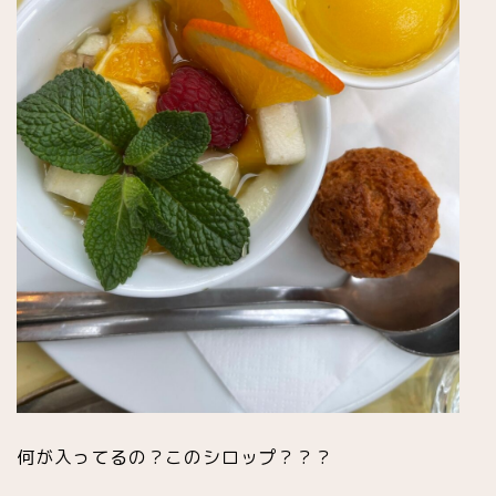
アイスクリーム専門店
レストラン
日本人シェフ
今パリで話題の店
パリが眺望できる場所
星付きレストラン
アジア料理
何が入ってるの？このシロップ？？？
イタリアン他