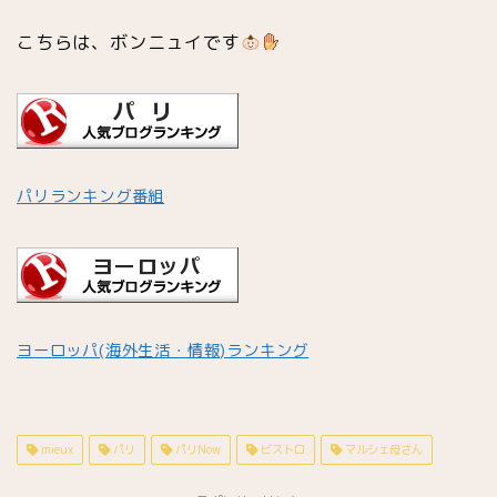
アイスクリーム専門店
こちらは、ボンニュイです
レストラン
日本人シェフ
パリランキング番組
今パリで話題の店
パリが眺望できる場所
星付きレストラン
ヨーロッパ(海外生活・情報)ランキング
アジア料理
mieux
パリ
パリNow
ビストロ
マルシェ母さん
イタリアン他