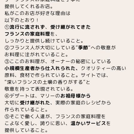
提供してくれるお店。
私がこのお店が好きな理由は
以下のとおり！
①
流行に流されず
、
受け継がれてきた
フランスの家庭料理
を、
しっかりと提供し続けていること。
②フランス人が大切にしている”
季節
“への敬意が
お料理に注がれていること。
③ここのお料理が、オーナーの秘密にしている
小規模生産者から仕入れられた、
クオリティーの高い
原料、食材で作られていること。サイトでは、
“深いフランスの土壌の香りがする”と
敬意を持って表現されている。
④デザートは、マリーの
お祖母様から
大切に
受け継がれた
、実際の家庭のレシピから
作られていること。
⑤そこで働く人達が、フランスの家庭料理を
こよなく愛し、誇りに思い、
温かいサービス
を
提供していること。