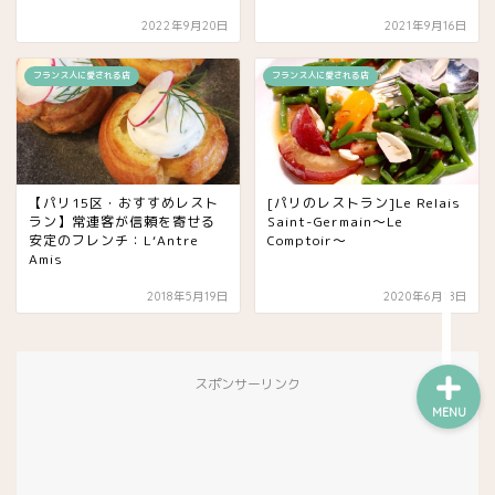
ワイン
2022年9月20日
2021年9月16日
フランス人に愛される店
フランス人に愛される店
チーズ屋
雑貨屋
【パリ15区・おすすめレスト
[パリのレストラン]Le Relais
趣味・コレクション他
ラン】常連客が信頼を寄せる
Saint-Germain〜Le
安定のフレンチ：L‘Antre
Comptoir〜
Amis
お買い得・ストック店
2018年5月19日
2020年6月18日
スポンサーリンク
MENU